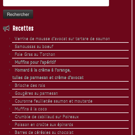
Recettes
Verrine de mousse d’avocat sur tartare de saumon
Samoussas au boeuf
Foie Gras au Torchon
Muffins pour l’apéritif
Homard à la crème à l’orange,
tuiles de parmesan et crème d’avocat
Brioche des rois
Gougères au parmesan
Couronne feuilletée saumon et moutarde
Muffins à la coco
Crumble de cabillaud sur Poireaux
Poisson en croûte aux épinards
Barres de céréales au chocolat