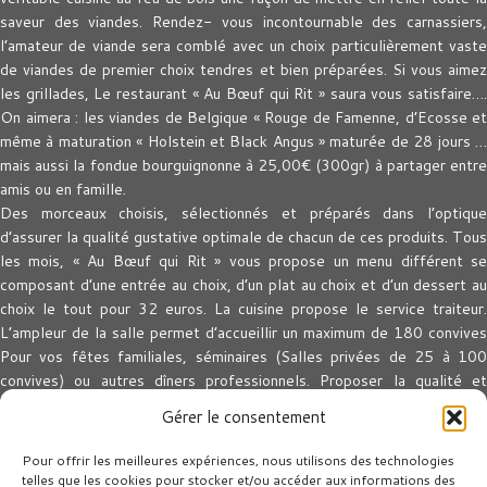
saveur des viandes. Rendez- vous incontournable des carnassiers,
l’amateur de viande sera comblé avec un choix particulièrement vaste
de viandes de premier choix tendres et bien préparées. Si vous aimez
les grillades, Le restaurant « Au Bœuf qui Rit » saura vous satisfaire….
On aimera : les viandes de Belgique « Rouge de Famenne, d’Ecosse et
même à maturation « Holstein et Black Angus » maturée de 28 jours …
mais aussi la fondue bourguignonne à 25,00€ (300gr) à partager entre
amis ou en famille.
Des morceaux choisis, sélectionnés et préparés dans l’optique
d’assurer la qualité gustative optimale de chacun de ces produits. Tous
les mois, « Au Bœuf qui Rit » vous propose un menu différent se
composant d’une entrée au choix, d’un plat au choix et d’un dessert au
choix le tout pour 32 euros. La cuisine propose le service traiteur.
L’ampleur de la salle permet d’accueillir un maximum de 180 convives
Pour vos fêtes familiales, séminaires (Salles privées de 25 à 100
convives) ou autres dîners professionnels. Proposer la qualité et
l’authenticité sont les devises de la maison.
Gérer le consentement
Newsletter - Suivez nos menus du mois
Pour offrir les meilleures expériences, nous utilisons des technologies
Email:
telles que les cookies pour stocker et/ou accéder aux informations des