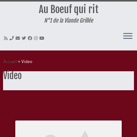
Au Boeuf qui rit
N°1 de la Viande Grillée
Passer
au
Accueil
»
Video
contenu
Video